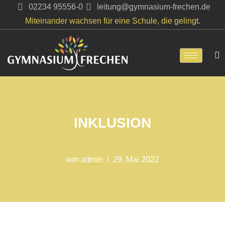
02234 95556-0
leitung@gymnasium-frechen.de
Miteinander wachsen für eine Schule, die gelingt.
Zum
Inhalt
springen
INKLUSION
von
admin
29. Mai 2022